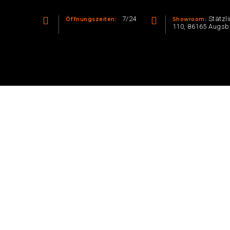
7/24
Stätzli
Öffnungszeiten:
Showroom:
110, 86165 Augsb
KONTAKT
DATENSCHUTZERKLÄRUNG
Scheidungsparty