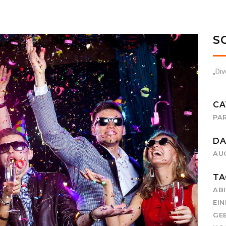
S
„Di
CA
PA
DA
B
AUG
TA
AB
EI
GE