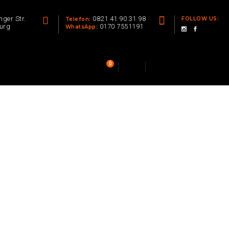
nger Str.
0821 41 90 31 98
FOLLOW US:
Telefon:
urg
0170 7551191
WhatsApp:
0