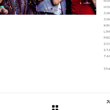
HO
HO
JU
JU
KI
LI
PR
SC
ST
TA
Sha
J