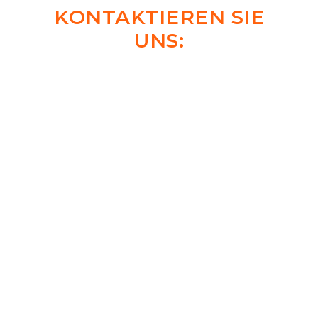
KONTAKTIEREN SIE
UNS:
TELEFON: (+49) 821 41903198
WHATSAPP: (+49) 170 7551191
ONLINE ANFRAGEN