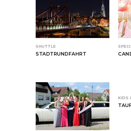
SHUTTLE
SPECI
STADTRUNDFAHRT
CAN
KIDS 
TAU